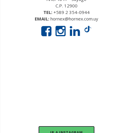
C.P. 12900
TEL:
+589 2 354-0944
EMAIL:
hornex@hornex.com.uy
IR A INSTAGRAM