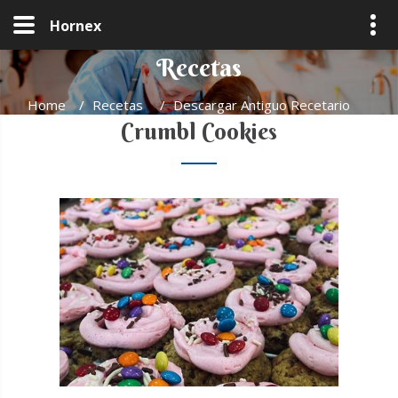
Hornex
Recetas
Home
/
Recetas
/
Descargar Antiguo Recetario
Crumbl Cookies