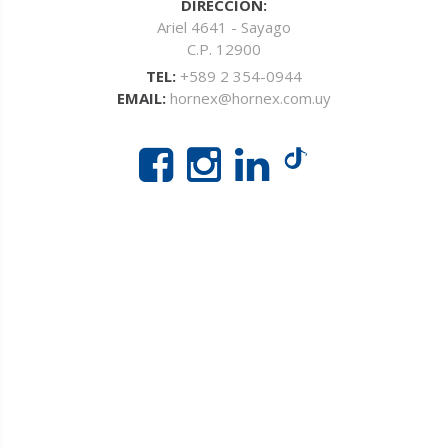
DIRECCIÓN:
Ariel 4641 - Sayago
C.P. 12900
TEL:
+589 2 354-0944
EMAIL:
hornex@hornex.com.uy